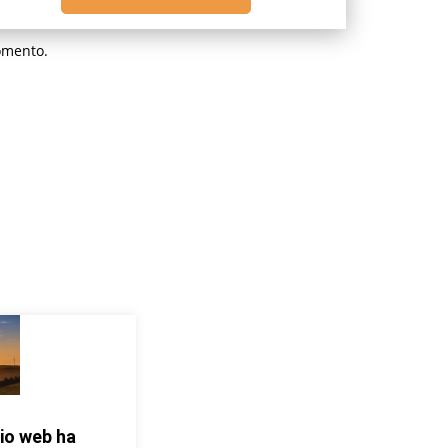
omento.
io web ha