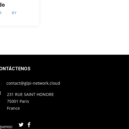
do
8
BY
ONTÁCTENOS
contact@glpi-network.cloud
231 RUE SAINT HONORE
75001 Paris
France
guenos: