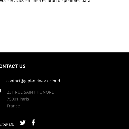
os servicios en línea estarán disponibles para
ONTACT US
contact@glpi-network.cloud
231 RUE SAINT HONORE
75001 Paris
France
llow Us: