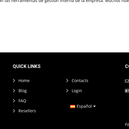
n las herramientas de gestión interna de la empresa. Muchos nuev
QUICK LINKS
C
Home
Contacts
Blog
Login
FAQ
Español
Resellers
Francés
Fo